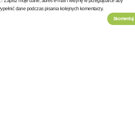
Zapisz moje dane, adres e-mail i witrynę w przeglądarce aby
ypełnić dane podczas pisania kolejnych komentarzy.