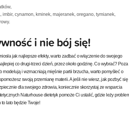
atków,
a, imbir, cynamon, kminek, majeranek, oregano, tymianek,
urowy.
wność i nie bój się!
niosła jak najlepsze efekty, warto zadbać o włączenie do swojego
najlepiej co drugi-trzeci dzień, przez około godzinę. Co wybrać? Poza
b modelują i wzmacniają mięśnie partii brzucha, warto pomyśleć o
spomożesz swoją przemianę materii. A jeśli nie wiesz, jak pozbyć się
zpiecznie dla swojego zdrowia, koniecznie skorzystaj ze wsparcia
tetycznych Naturhouse dietetyk pomoże Ci ustalić, gdzie leży problem
to lato będzie Twoje!