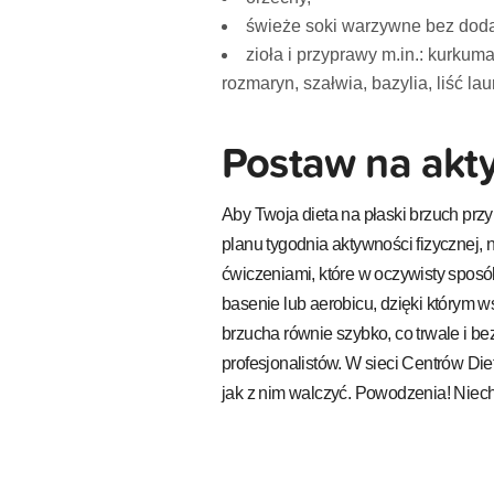
świeże soki warzywne bez dod
zioła i przyprawy m.in.: kurkum
rozmaryn, szałwia, bazylia, liść la
Postaw na akty
Aby Twoja dieta na płaski brzuch przy
planu tygodnia aktywności fizycznej, 
ćwiczeniami, które w oczywisty sposó
basenie lub aerobicu, dzięki którym w
brzucha równie szybko, co trwale i be
profesjonalistów. W sieci Centrów Die
jak z nim walczyć. Powodzenia! Niech 