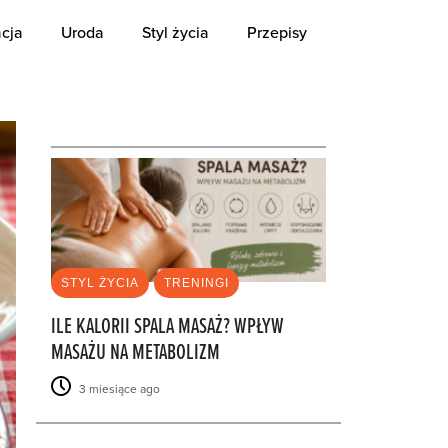
cja
Uroda
Styl życia
Przepisy
OSTATNIE
STYL ŻYCIA
TRENINGI
ILE KALORII SPALA MASAŻ? WPŁYW
MASAŻU NA METABOLIZM
3 miesiące ago