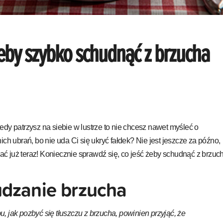
eby szybko schudnąć z brzucha
edy patrzysz na siebie w lustrze to nie chcesz nawet myśleć o
ich ubrań, bo nie uda Ci się ukryć fałdek? Nie jest jeszcze za późno,
ałać już teraz! Koniecznie sprawdź się, co jeść żeby schudnąć z brzuc
udzanie brzucha
 jak pozbyć się tłuszczu z brzucha, powinien przyjąć, że