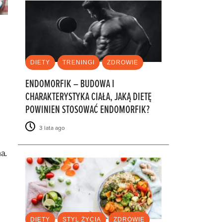
DIETY
TRENINGI
ZDROWIE
ENDOMORFIK – BUDOWA I
CHARAKTERYSTYKA CIAŁA, JAKĄ DIETĘ
POWINIEN STOSOWAĆ ENDOMORFIK?
3 lata ago
ha.
DIETY
STYL ŻYCIA
ZDROWIE