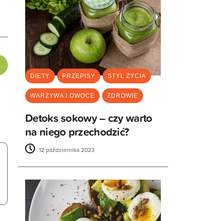
DIETY
PRZEPISY
STYL ŻYCIA
WARZYWA I OWOCE
ZDROWIE
Detoks sokowy – czy warto
na niego przechodzić?
12 października 2023