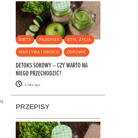
DIETY
PRZEPISY
STYL ŻYCIA
WARZYWA I OWOCE
ZDROWIE
DETOKS SOKOWY – CZY WARTO NA
NIEGO PRZECHODZIĆ?
3 lata ago
 i
PRZEPISY