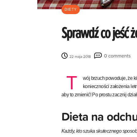
DIETY
Sprawdź co jeść ż
0 comments
22 maja 2018
T
wój brzuch powoduje, że ki
konieczności założenia letn
aby to zmienić! Po prostu zacznij dzi
Dieta na odch
Każdy, kto szuka skutecznego sposobu,