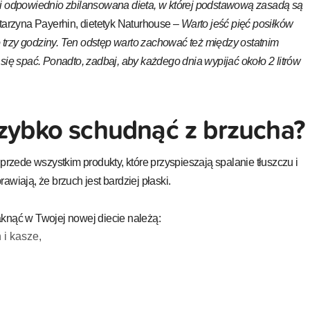
 i odpowiednio zbilansowana dieta, w której podstawową zasadą są
tarzyna Payerhin, dietetyk Naturhouse –
Warto jeść pięć posiłków
co trzy godziny. Ten odstęp warto zachować też między ostatnim
się spać. Ponadto, zadbaj, aby każdego dnia wypijać około 2 litrów
szybko schudnąć z brzucha?
ede wszystkim produkty, które przyspieszają spalanie tłuszczu i
wiają, że brzuch jest bardziej płaski.
knąć w Twojej nowej diecie należą:
 i kasze,