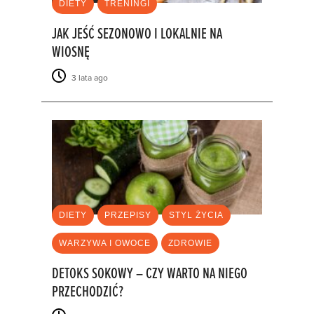
DIETY
TRENINGI
JAK JEŚĆ SEZONOWO I LOKALNIE NA
WIOSNĘ
3 lata ago
DIETY
PRZEPISY
STYL ŻYCIA
WARZYWA I OWOCE
ZDROWIE
DETOKS SOKOWY – CZY WARTO NA NIEGO
PRZECHODZIĆ?