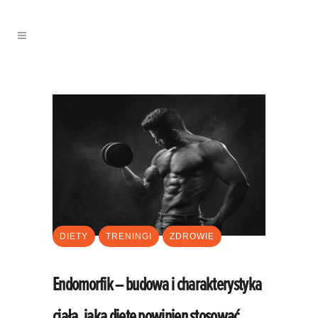
DIETY
TRENINGI
ZDROWIE
Endomorfik – budowa i charakterystyka
ciała, jaką dietę powinien stosować