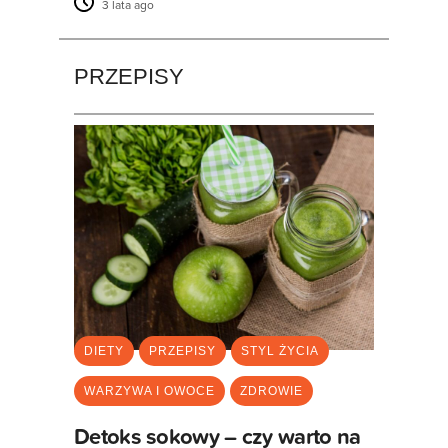
3 lata ago
PRZEPISY
DIETY
PRZEPISY
STYL ŻYCIA
WARZYWA I OWOCE
ZDROWIE
Detoks sokowy – czy warto na