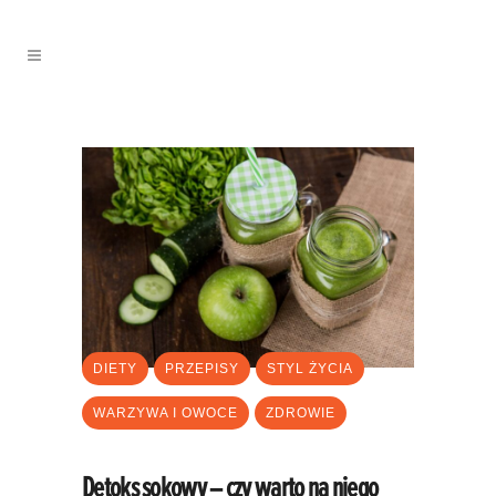
DIETY
PRZEPISY
STYL ŻYCIA
WARZYWA I OWOCE
ZDROWIE
Detoks sokowy – czy warto na niego