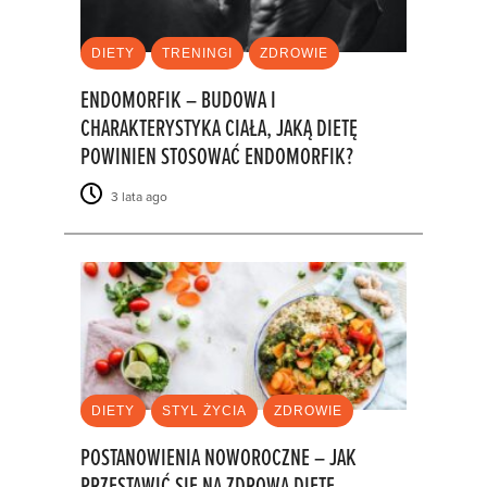
DIETY
TRENINGI
ZDROWIE
ENDOMORFIK – BUDOWA I
CHARAKTERYSTYKA CIAŁA, JAKĄ DIETĘ
POWINIEN STOSOWAĆ ENDOMORFIK?
3 lata ago
DIETY
STYL ŻYCIA
ZDROWIE
POSTANOWIENIA NOWOROCZNE – JAK