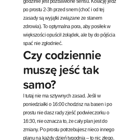
godzinie jest pozbawione sensu. Kolację jedz
po prostu 2-3h przed snem (choć i od tej
zasady są wyjątki związane ze stanem
zdrowia). To optymalna pora, aby posiłek w
większości opuścił żołądek, ale by do pójścia
spać nie zgłodnieć.
Czy codziennie
muszę jeść tak
samo?
I tutaj nie ma sztywnych zasad. Jeśli w
poniedziałki o 16:00 chodzisz na basen i po
prostu nie dasz rady zjeść podwieczorku o
16:30, nie oznacza to, że cały plan jest do
zmiany. Po prostu potrzebujesz nieco innego
planu na każdy dzień tygodnia – to nic złego.