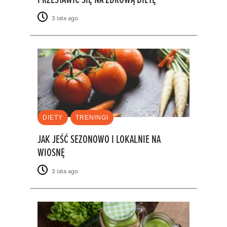
PRZESTAWIĆ SIĘ NA ZDROWĄ DIETĘ
3 lata ago
DIETY
TRENINGI
JAK JEŚĆ SEZONOWO I LOKALNIE NA
WIOSNĘ
3 lata ago