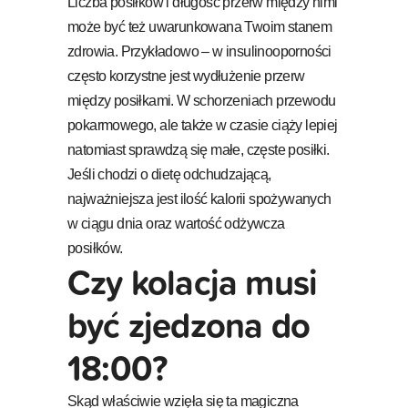
Liczba posiłków i długość przerw między nimi
może być też uwarunkowana Twoim stanem
zdrowia. Przykładowo – w insulinooporności
często korzystne jest wydłużenie przerw
między posiłkami. W schorzeniach przewodu
pokarmowego, ale także w czasie ciąży lepiej
natomiast sprawdzą się małe, częste posiłki.
Jeśli chodzi o dietę odchudzającą,
najważniejsza jest ilość kalorii spożywanych
w ciągu dnia oraz wartość odżywcza
posiłków.
Czy kolacja musi
być zjedzona do
18:00?
Skąd właściwie wzięła się ta magiczna