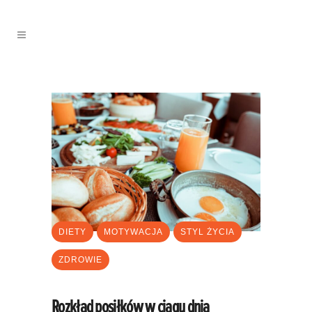
DIETY
MOTYWACJA
STYL ŻYCIA
ZDROWIE
Rozkład posiłków w ciągu dnia