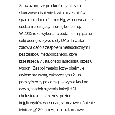
Zauważono, że po określonym czasie
skurczowe ciśnienie krwi u uczestników
spadło średnio o 11 mm Hg, w porównaniu z
osobami stosującymi dietę kontrolną.
W 2013 roku wykonano badanie mające na
celu ocenę wpływu diety DASH na stan
zdrowia osób z zespołem metabolicznym i
bez zespołu metabolicznego, które
przestrzegały ustalonego jadłospisu przez 8
tygodni. Zespól metaboliczny obejmuje
otyłość brzuszną, cukrzycę typu 2 lub
podwyższony poziom glukozy we krwi na
czczo, spadek stężenia frakcji HDL
cholesterolu lub/i wzrost poziomu
trójglicerydów w osoczu, skurczowe ciśnienie
tętnicze ≧130 mm Hg lub rozkurczowe