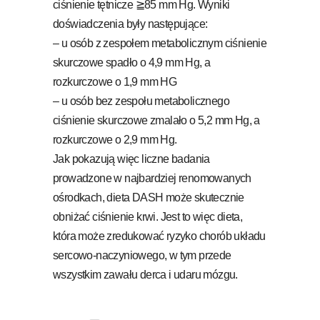
ciśnienie tętnicze ≧85 mm Hg. Wyniki
doświadczenia były następujące:
– u osób z zespołem metabolicznym ciśnienie
skurczowe spadło o 4,9 mm Hg, a
rozkurczowe o 1,9 mm HG
– u osób bez zespołu metabolicznego
ciśnienie skurczowe zmalało o 5,2 mm Hg, a
rozkurczowe o 2,9 mm Hg.
Jak pokazują więc liczne badania
prowadzone w najbardziej renomowanych
ośrodkach, dieta DASH może skutecznie
obniżać ciśnienie krwi. Jest to więc dieta,
która może zredukować ryzyko chorób układu
sercowo-naczyniowego, w tym przede
wszystkim zawału derca i udaru mózgu.