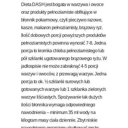
Dieta DASH jest bogata w warzywa i owoce
oraz produkty pełnoziarniste obfitujące w
błonnik pokarmowy, czyli pieczywo razowe,
kasze, makaron pełnoziarnisty, brązowy ryż.
Ilość dobowych porcji powyższych produktów
pełnoziarnistych powinna wynosić 7-8. Jedna
porcja to kromka chleba pełnoziarnistego lub
pół szklanki ugotowanego brązowego ryżu. W
jadłospisie nie może zabraknąć 4-5 porcji
warzyw i owoców, z przewagą warzyw. Jedna
porcja to ok. ½ szklanki surowych lub
gotowanych warzyw lub 1 szklanka zielonych
warzyw liściastych. Spożywanie tak dużych
ilości błonnika wymaga odpowiedniego
nawodnienia – minimum 35 ml wody na
kilogram masy ciała dziennie. Zbyt niskie
nawodnienie organizmu skutkować może