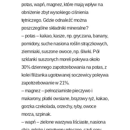
potas, wapń, magnez, które mają wpływ na
obniżenie zbyt wysokiego ciśnienia
tętniczego. Gdzie odnaleźć można
poszczególne składniki mineralne?
– potas – kakao, kasze, np. gryczana, banany,
pomidory, suche nasiona roślin strączkowych,
ziemniaki, suszone owoce, np. śliwki. Pół
szklanki suszonych moreli pokrywa około
30% dziennego zapotrzebowania na potas, z
kolei filiżanka ugotowanej soczewicy pokrywa
zapotrzebowanie w 21%.
– magnez – pełnoziarniste pieczywo i
makarony, płatki owsiane, brązowy ryż, kakao,
gorzka czekolada, orzechy, ryby, owoce
morza, szpinak.
– wapń – zielone warzywa liściaste, nasiona
chia, mleko i przetwory mleczne, czyli sery