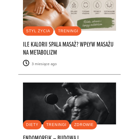
STYL ŻYCIA
TRENINGI
ILE KALORII SPALA MASAŻ? WPŁYW MASAŻU
NA METABOLIZM
3 miesiące ago
DIETY
TRENINGI
ZDROWIE
ENDOMORFIK – BUDOWA I