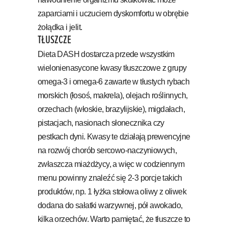
zaparciami i uczuciem dyskomfortu w obrębie
żołądka i jelit.
TŁUSZCZE
Dieta DASH dostarcza przede wszystkim
wielonienasycone kwasy tłuszczowe z grupy
omega-3 i omega-6 zawarte w tłustych rybach
morskich (łosoś, makrela), olejach roślinnych,
orzechach (włoskie, brazylijskie), migdałach,
pistacjach, nasionach słonecznika czy
pestkach dyni. Kwasy te działają prewencyjne
na rozwój chorób sercowo-naczyniowych,
zwłaszcza miażdżycy, a więc w codziennym
menu powinny znaleźć się 2-3 porcje takich
produktów, np. 1 łyżka stołowa oliwy z oliwek
dodana do sałatki warzywnej, pół awokado,
kilka orzechów. Warto pamiętać, że tłuszcze to