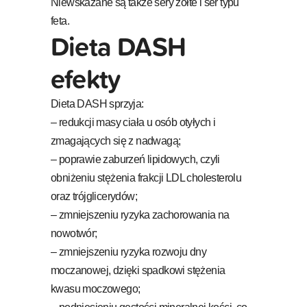
Niewskazane są także sery żółte i ser typu
feta.
Dieta DASH
efekty
Dieta DASH sprzyja:
– redukcji masy ciała u osób otyłych i
zmagających się z nadwagą;
– poprawie zaburzeń lipidowych, czyli
obniżeniu stężenia frakcji LDL cholesterolu
oraz trójglicerydów;
– zmniejszeniu ryzyka zachorowania na
nowotwór;
– zmniejszeniu ryzyka rozwoju dny
moczanowej, dzięki spadkowi stężenia
kwasu moczowego;