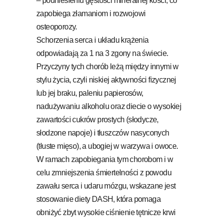
– podniesieniu gęstości mineralnej kości, co
zapobiega złamaniom i rozwojowi
osteoporozy.
Schorzenia serca i układu krążenia
odpowiadają za 1 na 3 zgony na świecie.
Przyczyny tych chorób leżą między innymi w
stylu życia, czyli niskiej aktywności fizycznej
lub jej braku, paleniu papierosów,
nadużywaniu alkoholu oraz diecie o wysokiej
zawartości cukrów prostych (słodycze,
słodzone napoje) i tłuszczów nasyconych
(tłuste mięso), a ubogiej w warzywa i owoce.
W ramach zapobiegania tym chorobom i w
celu zmniejszenia śmiertelności z powodu
zawału serca i udaru mózgu, wskazane jest
stosowanie diety DASH, która pomaga
obniżyć zbyt wysokie ciśnienie tętnicze krwi