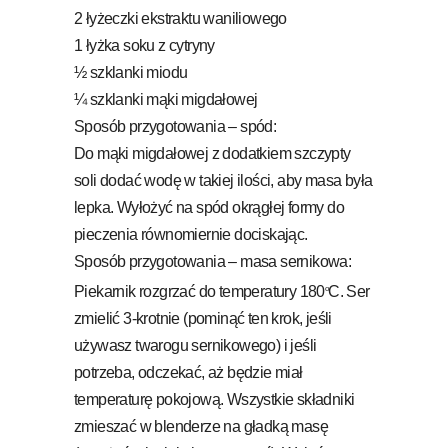
2 łyżeczki ekstraktu waniliowego
1 łyżka soku z cytryny
½ szklanki miodu
¼ szklanki mąki migdałowej
Sposób przygotowania – spód:
Do mąki migdałowej z dodatkiem szczypty
soli dodać wodę w takiej ilości, aby masa była
lepka. Wyłożyć na spód okrągłej formy do
pieczenia równomiernie dociskając.
Sposób przygotowania – masa sernikowa:
Piekarnik rozgrzać do temperatury 180
C. Ser
o
zmielić 3-krotnie (pominąć ten krok, jeśli
używasz twarogu sernikowego) i jeśli
potrzeba, odczekać, aż będzie miał
temperaturę pokojową. Wszystkie składniki
zmieszać w blenderze na gładką masę