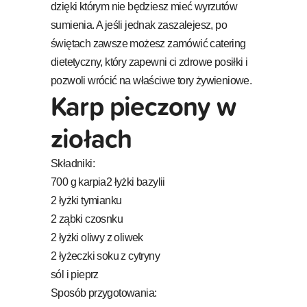
dzięki którym nie będziesz mieć wyrzutów
sumienia. A jeśli jednak zaszalejesz, po
świętach zawsze możesz zamówić catering
dietetyczny, który zapewni ci zdrowe posiłki i
pozwoli wrócić na właściwe tory żywieniowe.
Karp pieczony w
ziołach
Składniki:
700 g karpia2 łyżki bazylii
2 łyżki tymianku
2 ząbki czosnku
2 łyżki oliwy z oliwek
2 łyżeczki soku z cytryny
sól i pieprz
Sposób przygotowania: