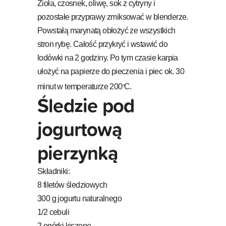
Zioła, czosnek, oliwę, sok z cytryny i
pozostałe przyprawy zmiksować w blenderze.
Powstałą marynatą obłożyć ze wszystkich
stron rybę. Całość przykryć i wstawić do
lodówki na 2 godziny. Po tym czasie karpia
ułożyć na papierze do pieczenia i piec ok. 30
minut w temperaturze 200
C.
o
Śledzie pod
jogurtową
pierzynką
Składniki:
8 filetów śledziowych
300 g jogurtu naturalnego
1/2 cebuli
2 ogórki kiszone