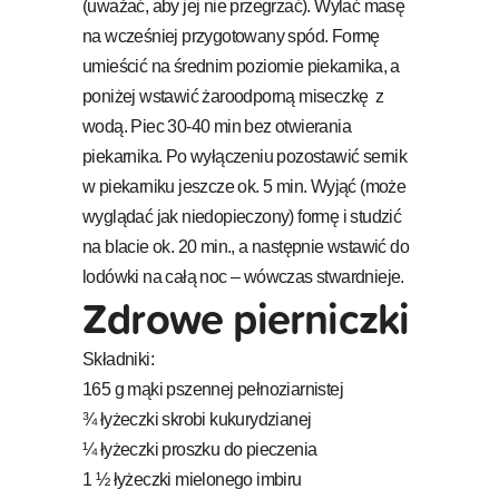
(uważać, aby jej nie przegrzać). Wylać masę
na wcześniej przygotowany spód. Formę
umieścić na średnim poziomie piekarnika, a
poniżej wstawić żaroodporną miseczkę z
wodą. Piec 30-40 min bez otwierania
piekarnika. Po wyłączeniu pozostawić sernik
w piekarniku jeszcze ok. 5 min. Wyjąć (może
wyglądać jak niedopieczony) formę i studzić
na blacie ok. 20 min., a następnie wstawić do
lodówki na całą noc – wówczas stwardnieje.
Zdrowe pierniczki
Składniki:
165 g mąki pszennej pełnoziarnistej
¾ łyżeczki skrobi kukurydzianej
¼ łyżeczki proszku do pieczenia
1 ½ łyżeczki mielonego imbiru