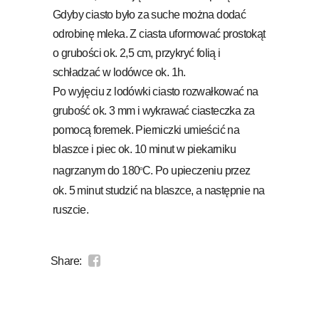
Gdyby ciasto było za suche można dodać
odrobinę mleka. Z ciasta uformować prostokąt
o grubości ok. 2,5 cm, przykryć folią i
schładzać w lodówce ok. 1h.
Po wyjęciu z lodówki ciasto rozwałkować na
grubość ok. 3 mm i wykrawać ciasteczka za
pomocą foremek. Pierniczki umieścić na
blaszce i piec ok. 10 minut w piekarniku
nagrzanym do 180
C. Po upieczeniu przez
o
ok. 5 minut studzić na blaszce, a następnie na
ruszcie.
Share: