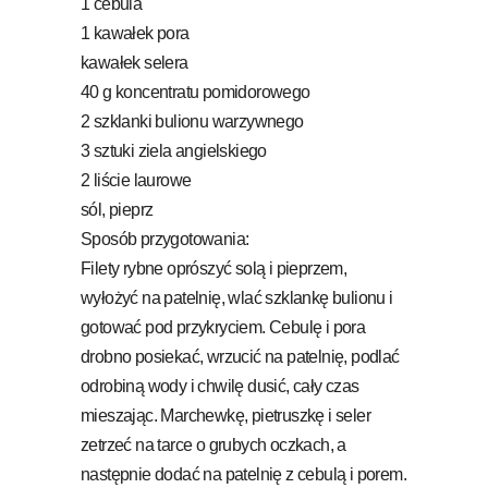
1 cebula
1 kawałek pora
kawałek selera
40 g koncentratu pomidorowego
2 szklanki bulionu warzywnego
3 sztuki ziela angielskiego
2 liście laurowe
sól, pieprz
Sposób przygotowania:
Filety rybne oprószyć solą i pieprzem,
wyłożyć na patelnię, wlać szklankę bulionu i
gotować pod przykryciem. Cebulę i pora
drobno posiekać, wrzucić na patelnię, podlać
odrobiną wody i chwilę dusić, cały czas
mieszając. Marchewkę, pietruszkę i seler
zetrzeć na tarce o grubych oczkach, a
następnie dodać na patelnię z cebulą i porem.