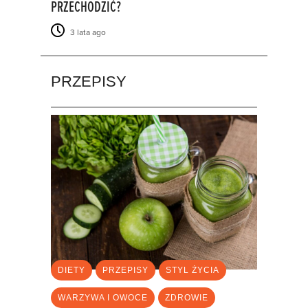
PRZECHODZIĆ?
3 lata ago
PRZEPISY
DIETY
PRZEPISY
STYL ŻYCIA
WARZYWA I OWOCE
ZDROWIE