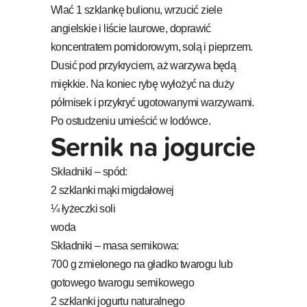
Wlać 1 szklankę bulionu, wrzucić ziele
angielskie i liście laurowe, doprawić
koncentratem pomidorowym, solą i pieprzem.
Dusić pod przykryciem, aż warzywa będą
miękkie. Na koniec rybę wyłożyć na duży
półmisek i przykryć ugotowanymi warzywami.
Po ostudzeniu umieścić w lodówce.
Sernik na jogurcie
Składniki – spód:
2 szklanki mąki migdałowej
¼ łyżeczki soli
woda
Składniki – masa sernikowa:
700 g zmielonego na gładko twarogu lub
gotowego twarogu sernikowego
2 szklanki jogurtu naturalnego