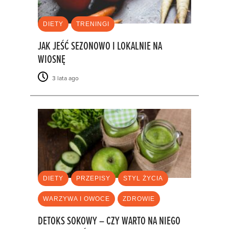
DIETY
TRENINGI
JAK JEŚĆ SEZONOWO I LOKALNIE NA
WIOSNĘ
3 lata ago
DIETY
PRZEPISY
STYL ŻYCIA
WARZYWA I OWOCE
ZDROWIE
DETOKS SOKOWY – CZY WARTO NA NIEGO