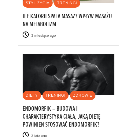
STYL ŻYCIA
TRENINGI
ILE KALORII SPALA MASAŻ? WPŁYW MASAŻU
NA METABOLIZM
3 miesiące ago
DIETY
TRENINGI
ZDROWIE
ENDOMORFIK – BUDOWA I
CHARAKTERYSTYKA CIAŁA, JAKĄ DIETĘ
POWINIEN STOSOWAĆ ENDOMORFIK?
3 lata ago