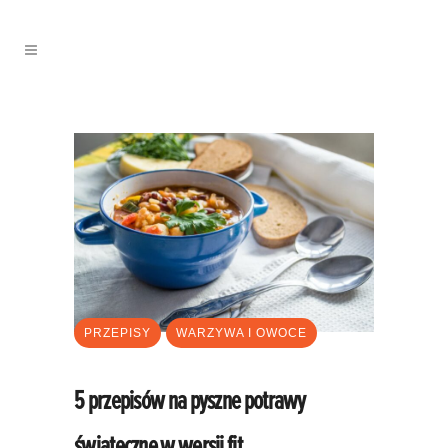
PRZEPISY
WARZYWA I OWOCE
5 przepisów na pyszne potrawy
świąteczne w wersji fit