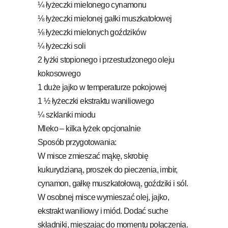
¼ łyżeczki mielonego cynamonu
⅛ łyżeczki mielonej gałki muszkatołowej
⅛ łyżeczki mielonych goździków
¼ łyżeczki soli
2 łyżki stopionego i przestudzonego oleju
kokosowego
1 duże jajko w temperaturze pokojowej
1 ½ łyżeczki ekstraktu waniliowego
¼ szklanki miodu
Mleko – kilka łyżek opcjonalnie
Sposób przygotowania:
W misce zmieszać mąkę, skrobię
kukurydzianą, proszek do pieczenia, imbir,
cynamon, gałkę muszkatołową, goździki i sól.
W osobnej misce wymieszać olej, jajko,
ekstrakt waniliowy i miód. Dodać suche
składniki, mieszając do momentu połączenia.