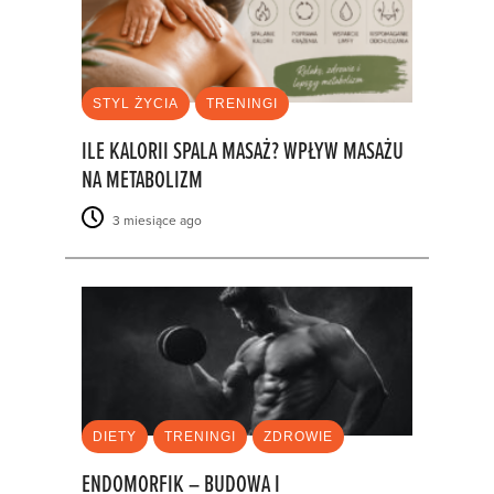
STYL ŻYCIA
TRENINGI
ILE KALORII SPALA MASAŻ? WPŁYW MASAŻU
NA METABOLIZM
3 miesiące ago
DIETY
TRENINGI
ZDROWIE
ENDOMORFIK – BUDOWA I