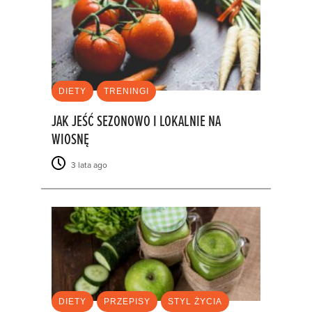
DIETY
TRENINGI
JAK JEŚĆ SEZONOWO I LOKALNIE NA
WIOSNĘ
3 lata ago
DIETY
PRZEPISY
STYL ŻYCIA