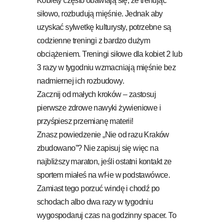
Kobiety często obawiają się, że trenując
siłowo, rozbudują mięśnie. Jednak aby
uzyskać sylwetkę kulturysty, potrzebne są
codzienne treningi z bardzo dużym
obciążeniem. Treningi siłowe dla kobiet 2 lub
3 razy w tygodniu wzmacniają mięśnie bez
nadmiernej ich rozbudowy.
Zacznij od małych kroków – zastosuj
pierwsze zdrowe nawyki żywieniowe i
przyśpiesz przemianę materii!
Znasz powiedzenie „Nie od razu Kraków
zbudowano”? Nie zapisuj się więc na
najbliższy maraton, jeśli ostatni kontakt ze
sportem miałeś na wf-ie w podstawówce.
Zamiast tego porzuć windę i chodź po
schodach albo dwa razy w tygodniu
wygospodaruj czas na godzinny spacer. To