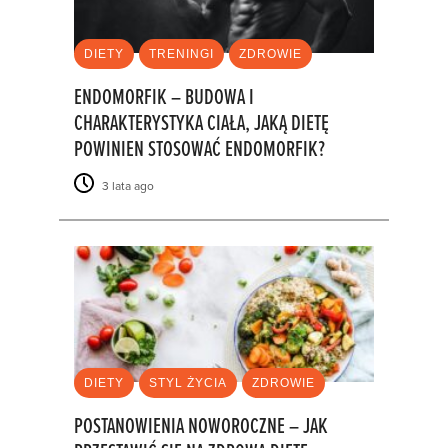
DIETY
TRENINGI
ZDROWIE
ENDOMORFIK – BUDOWA I
CHARAKTERYSTYKA CIAŁA, JAKĄ DIETĘ
POWINIEN STOSOWAĆ ENDOMORFIK?
3 lata ago
DIETY
STYL ŻYCIA
ZDROWIE
POSTANOWIENIA NOWOROCZNE – JAK