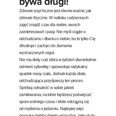
bywa długi!
Zdrowie psychiczne jest równie ważne, jak
zdrowie fizyczne. W natłoku codziennych
zajęć znajdź czas dla siebie, swoich
zainteresowań i pasji. Nie myśl ciągle o
odchudzaniu i dbaniu o siebie, bo to tylko Cię
sfrustruje i zachęci do złamania
wyznaczonych reguł.
Nie ma diety cud, która w tydzień diametralnie
odmieni sylwetkę i spowoduje radykalny
spadek masy ciała. Jednak każda dieta
odchudzająca przyśpieszy ten proces.
Spróbuj odnaleźć w sobie jakieś
zamiłowania, na które będziesz poświęcać
sporo wolnego czasu i które odciągną cię
od myślenia o jedzeniu. Najlepiej więc
poszukaj hobby daleko od kuchni, żeby dużo