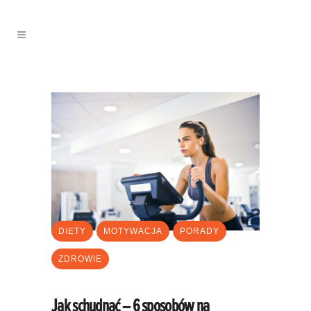
DIETY
MOTYWACJA
PORADY
ZDROWIE
Jak schudnąć – 6 sposobów na