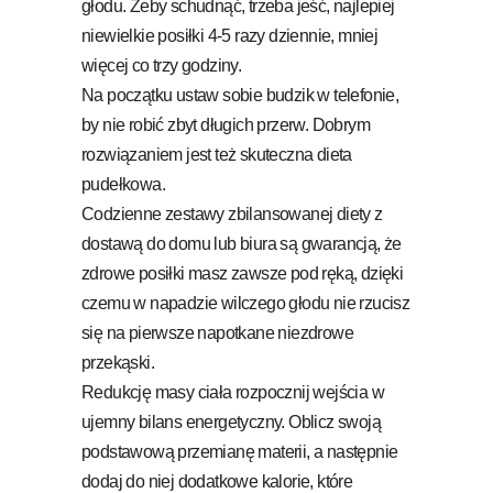
głodu. Żeby schudnąć, trzeba jeść, najlepiej
niewielkie posiłki 4-5 razy dziennie, mniej
więcej co trzy godziny.
Na początku ustaw sobie budzik w telefonie,
by nie robić zbyt długich przerw. Dobrym
rozwiązaniem jest też skuteczna dieta
pudełkowa.
Codzienne zestawy zbilansowanej diety z
dostawą do domu lub biura są gwarancją, że
zdrowe posiłki masz zawsze pod ręką, dzięki
czemu w napadzie wilczego głodu nie rzucisz
się na pierwsze napotkane niezdrowe
przekąski.
Redukcję masy ciała rozpocznij wejścia w
ujemny bilans energetyczny. Oblicz swoją
podstawową przemianę materii, a następnie
dodaj do niej dodatkowe kalorie, które