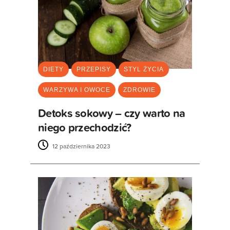
DIETY
PRZEPISY
STYL ŻYCIA
WARZYWA I OWOCE
ZDROWIE
Detoks sokowy – czy warto na
niego przechodzić?
12 października 2023