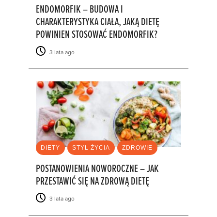
ENDOMORFIK – BUDOWA I
CHARAKTERYSTYKA CIAŁA, JAKĄ DIETĘ
POWINIEN STOSOWAĆ ENDOMORFIK?
3 lata ago
DIETY
STYL ŻYCIA
ZDROWIE
POSTANOWIENIA NOWOROCZNE – JAK
PRZESTAWIĆ SIĘ NA ZDROWĄ DIETĘ
3 lata ago