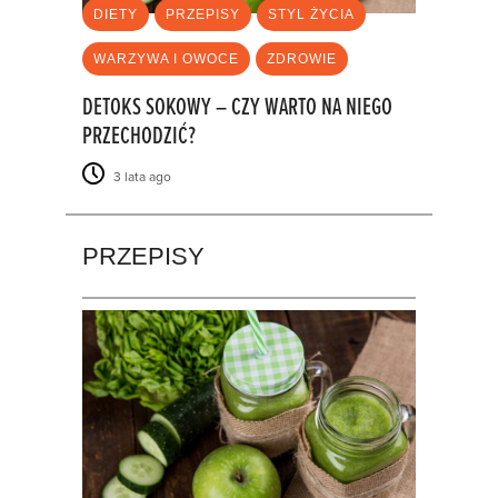
DIETY
PRZEPISY
STYL ŻYCIA
WARZYWA I OWOCE
ZDROWIE
DETOKS SOKOWY – CZY WARTO NA NIEGO
PRZECHODZIĆ?
3 lata ago
PRZEPISY