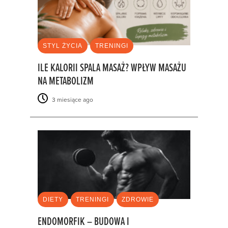
STYL ŻYCIA
TRENINGI
ILE KALORII SPALA MASAŻ? WPŁYW MASAŻU
NA METABOLIZM
3 miesiące ago
DIETY
TRENINGI
ZDROWIE
ENDOMORFIK – BUDOWA I