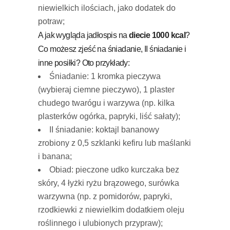
niewielkich ilościach, jako dodatek do
potraw;
A jak wygląda jadłospis na
diecie 1000 kcal
?
Co możesz zjeść na śniadanie, II śniadanie i
inne posiłki? Oto przykłady:
Śniadanie: 1 kromka pieczywa
(wybieraj ciemne pieczywo), 1 plaster
chudego twarógu i warzywa (np. kilka
plasterków ogórka, papryki, liść sałaty);
II śniadanie: koktajl bananowy
zrobiony z 0,5 szklanki kefiru lub maślanki
i banana;
Obiad: pieczone udko kurczaka bez
skóry, 4 łyżki ryżu brązowego, surówka
warzywna (np. z pomidorów, papryki,
rzodkiewki z niewielkim dodatkiem oleju
roślinnego i ulubionych przypraw);