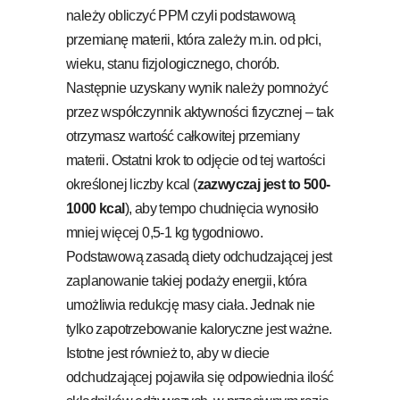
należy obliczyć PPM czyli podstawową
przemianę materii, która zależy m.in. od płci,
wieku, stanu fizjologicznego, chorób.
Następnie uzyskany wynik należy pomnożyć
przez współczynnik aktywności fizycznej – tak
otrzymasz wartość całkowitej przemiany
materii. Ostatni krok to odjęcie od tej wartości
określonej liczby kcal (
zazwyczaj jest to 500-
1000 kcal
), aby tempo chudnięcia wynosiło
mniej więcej 0,5-1 kg tygodniowo.
Podstawową zasadą diety odchudzającej jest
zaplanowanie takiej podaży energii, która
umożliwia redukcję masy ciała. Jednak nie
tylko zapotrzebowanie kaloryczne jest ważne.
Istotne jest również to, aby w diecie
odchudzającej pojawiła się odpowiednia ilość