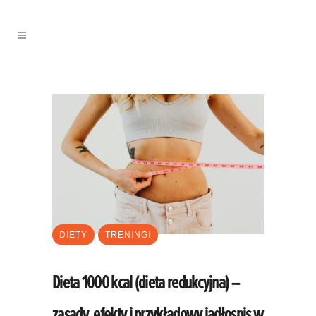
DIETY
TRENINGI
Dieta 1000 kcal (dieta redukcyjna) –
zasady, efekty i przykładowy jadłospis w