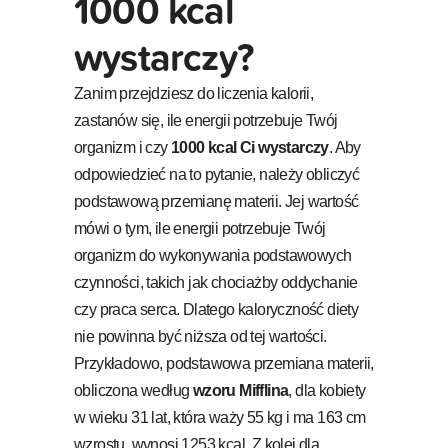
1000 kcal
wystarczy?
Zanim przejdziesz do liczenia kalorii,
zastanów się, ile energii potrzebuje Twój
organizm i czy
1000 kcal Ci wystarczy
. Aby
odpowiedzieć na to pytanie, należy obliczyć
podstawową przemianę materii. Jej wartość
mówi o tym, ile energii potrzebuje Twój
organizm do wykonywania podstawowych
czynności, takich jak chociażby oddychanie
czy praca serca. Dlatego kaloryczność diety
nie powinna być niższa od tej wartości.
Przykładowo, podstawowa przemiana materii,
obliczona według
wzoru Mifflina
, dla kobiety
w wieku 31 lat, która waży 55 kg i ma 163 cm
wzrostu, wynosi 1253 kcal. Z kolei dla