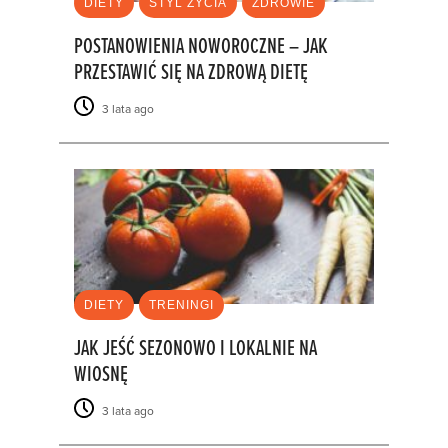
DIETY
STYL ŻYCIA
ZDROWIE
POSTANOWIENIA NOWOROCZNE – JAK
PRZESTAWIĆ SIĘ NA ZDROWĄ DIETĘ
3 lata ago
DIETY
TRENINGI
JAK JEŚĆ SEZONOWO I LOKALNIE NA
WIOSNĘ
3 lata ago