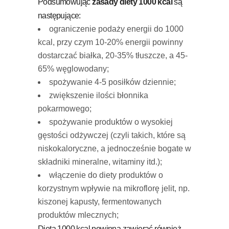
Podsumowując
zasady diety 1000 kcal
są
następujące:
ograniczenie podaży energii do 1000
kcal, przy czym 10-20% energii powinny
dostarczać białka, 20-35% tłuszcze, a 45-
65% węglowodany;
spożywanie 4-5 posiłków dziennie;
zwiększenie ilości błonnika
pokarmowego;
spożywanie produktów o wysokiej
gęstości odżywczej (czyli takich, które są
niskokaloryczne, a jednocześnie bogate w
składniki mineralne, witaminy itd.);
włączenie do diety produktów o
korzystnym wpływie na mikroflorę jelit, np.
kiszonej kapusty, fermentowanych
produktów mlecznych;
Dieta 1000 kcal powinna zawierać również