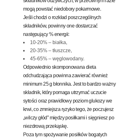
składników odżywczych, w przeciwnym razie
mogą powstać niedobory pokarmowe.
Jeśli chodzi o rozkład poszczególnych
składników, powinny one dostarczać
następujący % energii:
10-20% – białka,
20-35% – tłuszcze,
45-65% – węglowodany.
Odpowiednio skomponowana dieta
odchudzająca powinna zawierać również
minimum 25 g błonnika. Jest to bardzo ważny
składnik, który pomaga utrzymać uczucie
sytości oraz prawidłowy poziom glukozy we
krwi, co zmniejsza ryzyko tego, że poczujesz
„wilczy głód” między posiłkami i sięgniesz po
niezdrową przekąskę.
Poza tym spożywanie posiłków bogatych