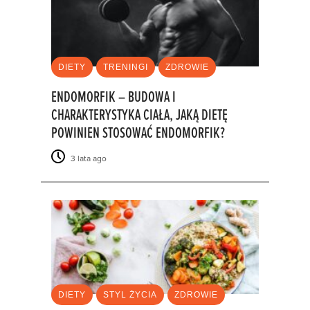
DIETY
TRENINGI
ZDROWIE
ENDOMORFIK – BUDOWA I
CHARAKTERYSTYKA CIAŁA, JAKĄ DIETĘ
POWINIEN STOSOWAĆ ENDOMORFIK?
3 lata ago
DIETY
STYL ŻYCIA
ZDROWIE