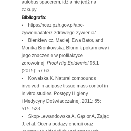
autobus spacerem, idź a nie jedź na
zakupy
Bibliografia:
https://ncez.pzh.gov.pl/abc-
zywienia/talerz-zdrowego-zywienia/
Bienkiewicz, Maciej, Ewa Bator, and
Monika Bronkowska. Błonnik pokarmowy i
jego znaczenie w profilaktyce
zdrowotnej.
Probl Hig Epidemiol
96.1
(2015): 57-63.
Kowalska K. Natural compounds
involved in adipose tissue mass control in
in vitro studies. Postępy Higieny
i Medycyny Doświadczalnej. 2011; 65:
515–523.
Skop-Lewandowska A, Gąsior A, Zając
J, et al. Ocena podaży energii oraz