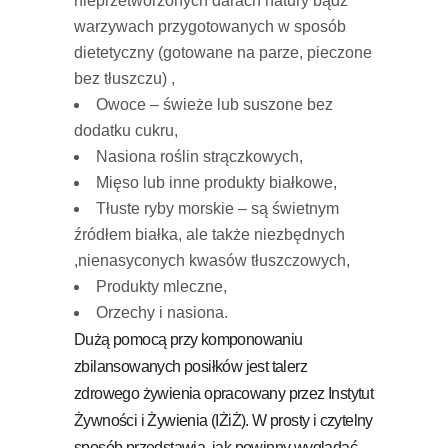
nieprzetworzonych darach natury bądź
warzywach przygotowanych w sposób
dietetyczny (gotowane na parze, pieczone
bez tłuszczu) ,
Owoce – świeże lub suszone bez
dodatku cukru,
Nasiona roślin strączkowych,
Mięso lub inne produkty białkowe,
Tłuste ryby morskie – są świetnym
źródłem białka, ale także niezbędnych
,nienasyconych kwasów tłuszczowych,
Produkty mleczne,
Orzechy i nasiona.
Dużą pomocą przy komponowaniu
zbilansowanych posiłków jest talerz
zdrowego żywienia opracowany przez Instytut
Żywności i Żywienia (IŻiŻ). W prosty i czytelny
sposób przedstawia, jak powinny wyglądać