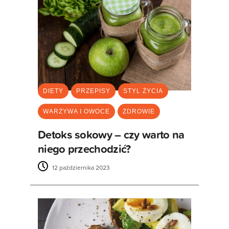
DIETY
PRZEPISY
STYL ŻYCIA
WARZYWA I OWOCE
ZDROWIE
Detoks sokowy – czy warto na
niego przechodzić?
12 października 2023