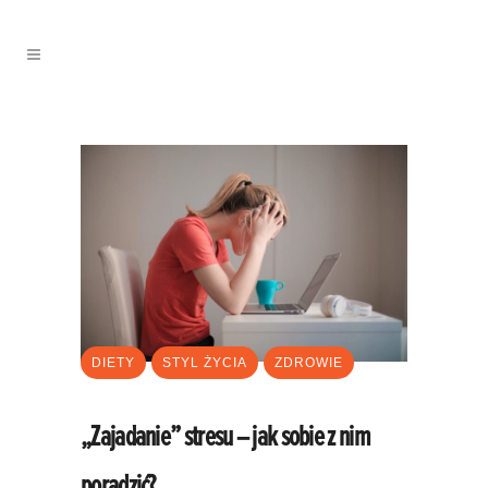
DIETY
STYL ŻYCIA
ZDROWIE
„Zajadanie” stresu – jak sobie z nim
poradzić?