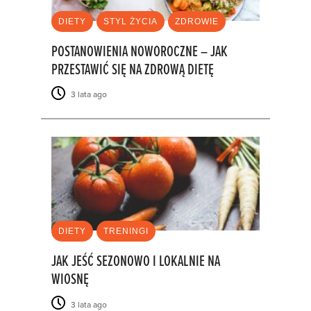
DIETY
STYL ŻYCIA
ZDROWIE
POSTANOWIENIA NOWOROCZNE – JAK
PRZESTAWIĆ SIĘ NA ZDROWĄ DIETĘ
3 lata ago
DIETY
TRENINGI
JAK JEŚĆ SEZONOWO I LOKALNIE NA
WIOSNĘ
3 lata ago