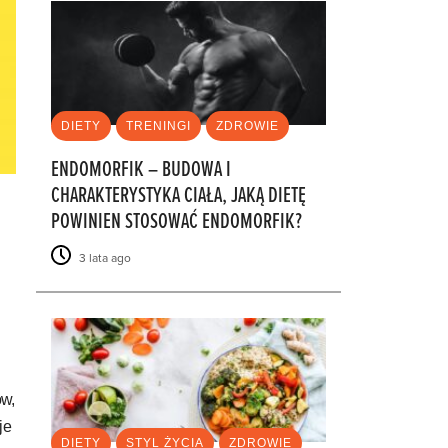
DIETY
TRENINGI
ZDROWIE
ENDOMORFIK – BUDOWA I
CHARAKTERYSTYKA CIAŁA, JAKĄ DIETĘ
POWINIEN STOSOWAĆ ENDOMORFIK?
3 lata ago
ów,
je
DIETY
STYL ŻYCIA
ZDROWIE