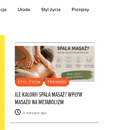
cja
Uroda
Styl życia
Przepisy
OSTATNIE
STYL ŻYCIA
TRENINGI
ILE KALORII SPALA MASAŻ? WPŁYW
MASAŻU NA METABOLIZM
3 miesiące ago