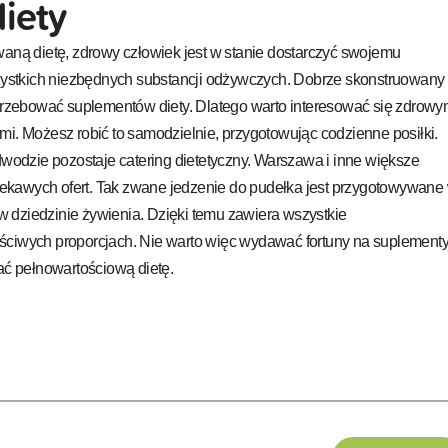
iety
waną dietę, zdrowy człowiek jest w stanie dostarczyć swojemu
stkich niezbędnych substancji odżywczych. Dobrze skonstruowany
otrzebować suplementów diety. Dlatego warto interesować się zdrow
mi. Możesz robić to samodzielnie, przygotowując codzienne posiłki.
dwodzie pozostaje catering dietetyczny. Warszawa i inne większe
 ciekawych ofert. Tak zwane jedzenie do pudełka jest przygotowywane
i w dziedzinie żywienia. Dzięki temu zawiera wszystkie
ściwych proporcjach. Nie warto więc wydawać fortuny na suplement
sować pełnowartościową dietę.