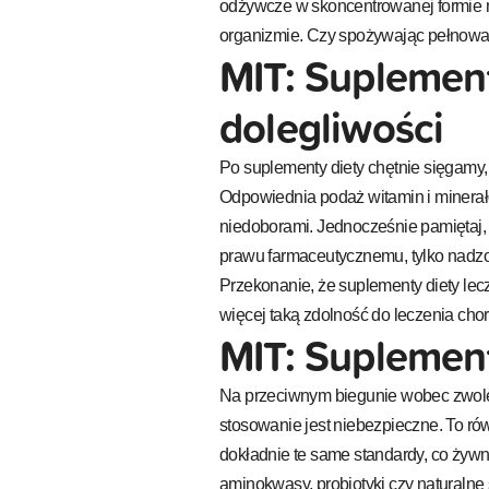
odżywcze w skoncentrowanej formie 
organizmie. Czy spożywając pełnowar
MIT: Suplement
dolegliwości
Po suplementy diety chętnie sięgamy,
Odpowiednia podaż witamin i minera
niedoborami. Jednocześnie pamiętaj, 
prawu farmaceutycznemu, tylko nadzo
Przekonanie, że suplementy diety lec
więcej taką zdolność do leczenia cho
MIT: Suplement
Na przeciwnym biegunie wobec zwolen
stosowanie jest niebezpieczne. To ró
dokładnie te same standardy, co żywn
aminokwasy, probiotyki czy naturalne