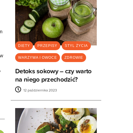
ym
DIETY
PRZEPISY
STYL ŻYCIA
 w
WARZYWA I OWOCE
ZDROWIE
Detoks sokowy – czy warto
y
na niego przechodzić?
12 października 2023