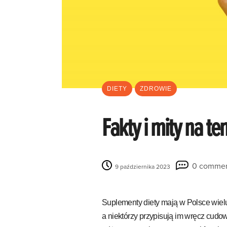
DIETY
ZDROWIE
Fakty i mity na t
0 comme
9 października 2023
Suplementy diety mają w Polsce wiel
a niektórzy przypisują im wręcz cudo