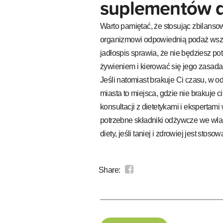
suplementów d
Warto pamiętać, że stosując zbilanso
organizmowi odpowiednią podaż wszy
jadłospis sprawia, że nie będziesz p
żywieniem i kierować się jego zasada
Jeśli natomiast brakuje Ci czasu, w o
miasta to miejsca, gdzie nie brakuje
konsultacji z dietetykami i ekspertam
potrzebne składniki odżywcze we wła
diety, jeśli taniej i zdrowiej jest sto
Share: