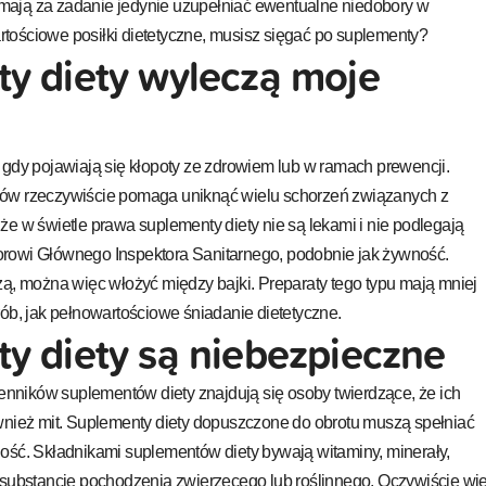
mają za zadanie jedynie uzupełniać ewentualne niedobory w
tościowe posiłki dietetyczne, musisz sięgać po suplementy?
y diety wyleczą moje
 gdy pojawiają się kłopoty ze zdrowiem lub w ramach prewencji.
łów rzeczywiście pomaga uniknąć wielu schorzeń związanych z
że w świetle prawa suplementy diety nie są lekami i nie podlegają
rowi Głównego Inspektora Sanitarnego, podobnie jak żywność.
zą, można więc włożyć między bajki. Preparaty tego typu mają mniej
rób, jak pełnowartościowe śniadanie dietetyczne.
y diety są niebezpieczne
ników suplementów diety znajdują się osoby twierdzące, że ich
wnież mit. Suplementy diety dopuszczone do obrotu muszą spełniać
ość. Składnikami suplementów diety bywają witaminy, minerały,
 substancje pochodzenia zwierzęcego lub roślinnego. Oczywiście wie