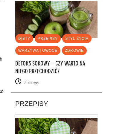
DIETY
PRZEPISY
STYL ŻYCIA
WARZYWA I OWOCE
ZDROWIE
ch
DETOKS SOKOWY – CZY WARTO NA
NIEGO PRZECHODZIĆ?
3 lata ago
ko
PRZEPISY