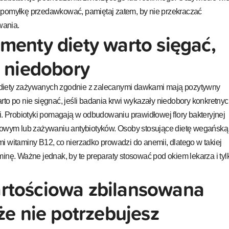
 pomyłkę przedawkować, pamiętaj zatem, by nie przekraczać
wania.
menty diety warto sięgać,
a niedobory
diety zażywanych zgodnie z zalecanymi dawkami mają pozytywny
rto po nie sięgnać, jeśli badania krwi wykazały niedobory konkretny
i. Probiotyki pomagają w odbudowaniu prawidłowej flory bakteryjnej
rmowym lub zażywaniu antybiotyków. Osoby stosujące dietę wegańską
i witaminy B12, co nierzadko prowadzi do anemii, dlatego w takiej
inę. Ważne jednak, by te preparaty stosować pod okiem lekarza i tyl
rtościowa zbilansowana
że nie potrzebujesz