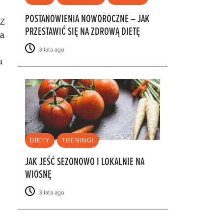
POSTANOWIENIA NOWOROCZNE – JAK
 Z
PRZESTAWIĆ SIĘ NA ZDROWĄ DIETĘ
ma
3 lata ago
a
DIETY
TRENINGI
JAK JEŚĆ SEZONOWO I LOKALNIE NA
WIOSNĘ
3 lata ago