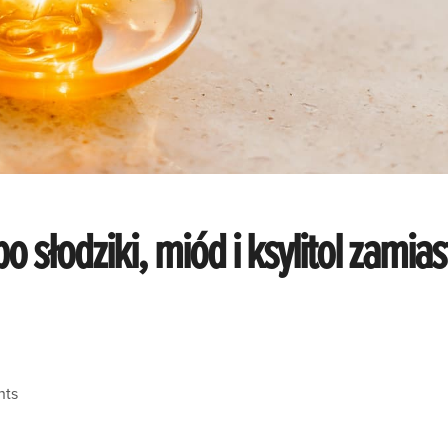
o słodziki, miód i ksylitol zamias
nts