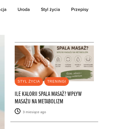
cja
Uroda
Styl życia
Przepisy
OSTATNIE
STYL ŻYCIA
TRENINGI
ILE KALORII SPALA MASAŻ? WPŁYW
MASAŻU NA METABOLIZM
3 miesiące ago