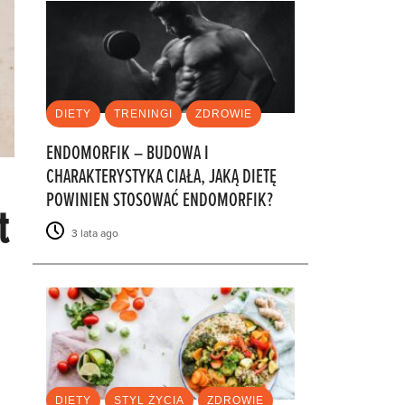
DIETY
TRENINGI
ZDROWIE
ENDOMORFIK – BUDOWA I
CHARAKTERYSTYKA CIAŁA, JAKĄ DIETĘ
POWINIEN STOSOWAĆ ENDOMORFIK?
t
3 lata ago
DIETY
STYL ŻYCIA
ZDROWIE