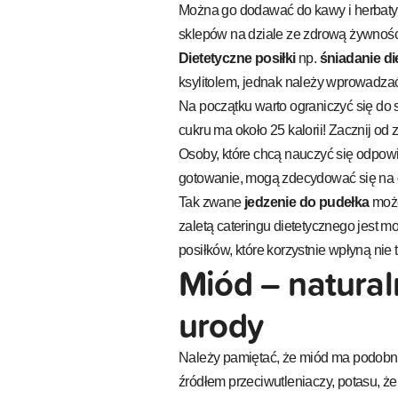
Można go dodawać do kawy i herbaty
sklepów na dziale ze zdrową żywnośc
Dietetyczne posiłki
np.
śniadanie di
ksylitolem, jednak należy wprowadzać
Na początku warto ograniczyć się do
cukru ma około 25 kalorii! Zacznij od
Osoby, które chcą nauczyć się odpow
gotowanie, mogą zdecydować się na
Tak zwane
jedzenie do pudełka
może
zaletą cateringu dietetycznego jest
posiłków, które korzystnie wpłyną nie 
Miód – naturaln
urody
Należy pamiętać, że miód ma podobną
źródłem przeciwutleniaczy, potasu, żel