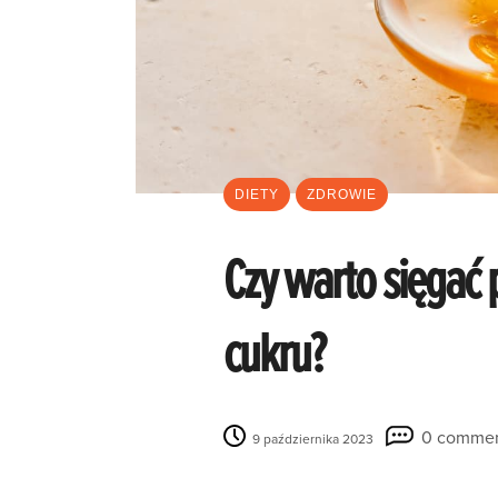
DIETY
ZDROWIE
Czy warto sięgać p
cukru?
0 comme
9 października 2023