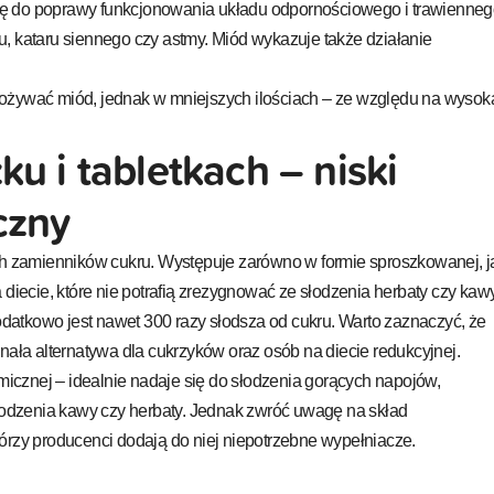
 się do poprawy funkcjonowania układu odpornościowego i trawienneg
, kataru siennego czy astmy. Miód wykazuje także działanie
ożywać miód, jednak w mniejszych ilościach – ze względu na wysok
u i tabletkach – niski
czny
ych zamienników cukru. Występuje zarówno w formie sproszkowanej, j
 diecie, które nie potrafią zrezygnować ze słodzenia herbaty czy kawy
dodatkowo jest nawet 300 razy słodsza od cukru. Warto zaznaczyć, że
nała alternatywa dla cukrzyków oraz osób na diecie redukcyjnej.
cznej – idealnie nadaje się do słodzenia gorących napojów,
słodzenia kawy czy herbaty. Jednak zwróć uwagę na skład
órzy producenci dodają do niej niepotrzebne wypełniacze.