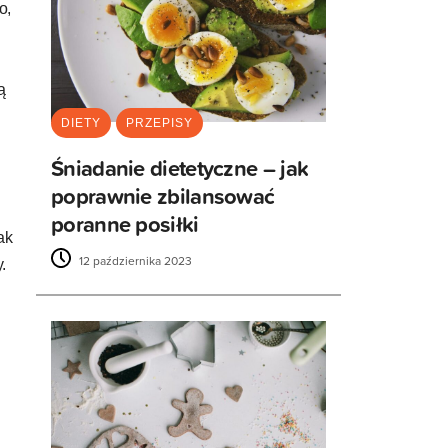
o,
ą
DIETY
PRZEPISY
Śniadanie dietetyczne – jak
poprawnie zbilansować
poranne posiłki
ak
12 października 2023
.