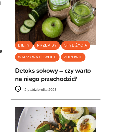
i
DIETY
PRZEPISY
STYL ŻYCIA
na
WARZYWA I OWOCE
ZDROWIE
Detoks sokowy – czy warto
na niego przechodzić?
12 października 2023