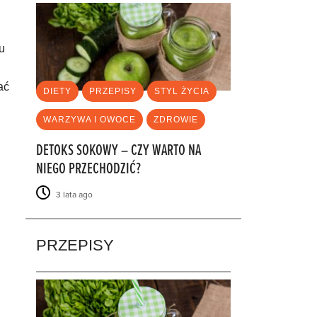
u
ać
DIETY
PRZEPISY
STYL ŻYCIA
WARZYWA I OWOCE
ZDROWIE
DETOKS SOKOWY – CZY WARTO NA
NIEGO PRZECHODZIĆ?
3 lata ago
PRZEPISY