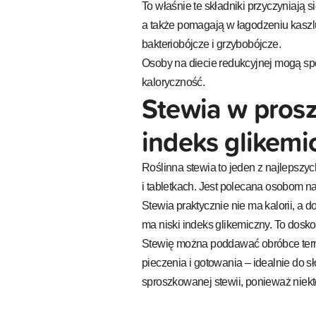
To właśnie te składniki przyczyniają
a także pomagają w łagodzeniu kaszlu
bakteriobójcze i grzybobójcze.
Osoby na diecie redukcyjnej mogą sp
kaloryczność.
Stewia w proszk
indeks glikemi
Roślinna stewia to jeden z najlepsz
i tabletkach. Jest polecana osobom na
Stewia praktycznie nie ma kalorii, a 
ma niski indeks glikemiczny. To dosko
Stewię można poddawać obróbce termi
pieczenia i gotowania – idealnie do 
sproszkowanej stewii, ponieważ niekt