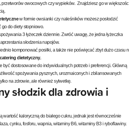
, przetworów owocowych czy wypieków. Znajdziesz go w większośc
ią.
etetyczne
w formie owsianki czy naleśników możesz posłodzić
 go do diety stopniowo.
 spożywania 3 łyżeczek dziennie. Zwróć uwagę, że jedna łyżeczka
 zaprzestania słodzenia napojów.
iednio komponować posiłki, a także nie poświęcać zbyt dużo czasu 
catering dietetyczny.
 być dostosowane do indywidualnych potrzeb i preferencji. Główną
 możliwość spożywania pysznych, urozmaiconych i zbilansowanych
tylko na zdrowie, ale również sylwetkę.
y słodzik dla zdrowia i
 wartość kaloryczną do białego cukru, jednak jest równocześnie
aza, cynku, fosforu, wapnia, witaminy B6, witaminy B3 i ryboflawiny.