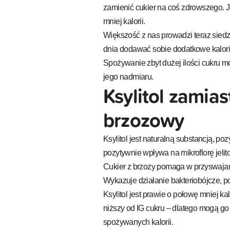
zamienić cukier na coś zdrowszego. J
mniej kalorii.
Większość z nas prowadzi teraz siedzą
dnia dodawać sobie dodatkowe kalori
Spożywanie zbyt dużej ilości cukru m
jego nadmiaru.
Ksylitol zamias
brzozowy
Ksylitol jest naturalną substancją, 
pozytywnie wpływa na mikroflorę jelit
Cukier z brzozy pomaga w przyswajan
Wykazuje działanie bakteriobójcze, p
Ksylitol jest prawie o połowę mniej ka
niższy od IG cukru – dlatego mogą go 
spożywanych kalorii.