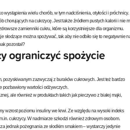
ko wystąpienia wielu chorób, w tym nadciśnienia, otyłości i próchnicy.
ób chorujących na cukrzycę. Jest także źródłem pustych kalorii i nie 
zdrowsze zamienniki cukru, które są korzystniejsze dla organizmu.
je słodzące można spożywać, tak aby nie odbiło się to negatywnie n
mak pozostał?
y ograniczyć spożycie
ym, pozyskiwanym zazwyczaj z buraków cukrowych. Jest też bardzo
nie pozbawiony wartości odżywczych.
cznej, ale również w produktach takich jak pieczywo z białej mąki,
ny wzrost poziomu insuliny we krwi. Ze względu na wysoki indeks
ć m.in. cukrzycy. W nadmiarze szkodzi również zdrowym osobom.
cza jednak pożegnania ze słodkim smakiem – wystarczy jedynie