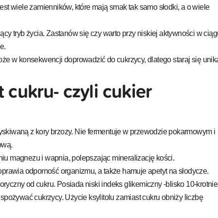
est wiele zamienników, które mają smak tak samo słodki, a o wiele
cy tryb życia. Zastanów się czy warto przy niskiej aktywności w ciąg
e.
oże w konsekwencji doprowadzić do cukrzycy, dlatego staraj się unik
t cukru- czyli cukier
pozyskiwaną z kory brzozy. Nie fermentuje w przewodzie pokarmowym i
ową.
iu magnezu i wapnia, polepszając mineralizację kości.
oprawia odporność organizmu, a także hamuje apetyt na słodycze.
loryczny od cukru. Posiada niski indeks glikemiczny -blisko 10-krotnie
spożywać cukrzycy. Użycie ksylitolu zamiast cukru obniży liczbę