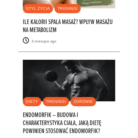
STYL ŻYCIA
TRENINGI
ILE KALORII SPALA MASAŻ? WPŁYW MASAŻU
NA METABOLIZM
3 miesiące ago
DIETY
TRENINGI
ZDROWIE
ENDOMORFIK – BUDOWA I
CHARAKTERYSTYKA CIAŁA, JAKĄ DIETĘ
POWINIEN STOSOWAĆ ENDOMORFIK?