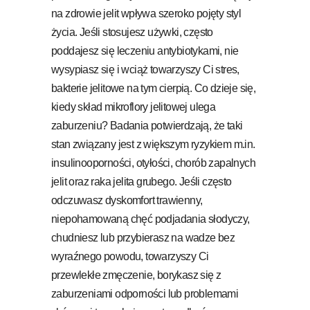
na zdrowie jelit wpływa szeroko pojęty styl
życia. Jeśli stosujesz używki, często
poddajesz się leczeniu antybiotykami, nie
wysypiasz się i wciąż towarzyszy Ci stres,
bakterie jelitowe na tym cierpią. Co dzieje się,
kiedy skład mikroflory jelitowej ulega
zaburzeniu? Badania potwierdzają, że taki
stan związany jest z większym ryzykiem m.in.
insulinooporności, otyłości, chorób zapalnych
jelit oraz raka jelita grubego. Jeśli często
odczuwasz dyskomfort trawienny,
niepohamowaną chęć podjadania słodyczy,
chudniesz lub przybierasz na wadze bez
wyraźnego powodu, towarzyszy Ci
przewlekłe zmęczenie, borykasz się z
zaburzeniami odporności lub problemami