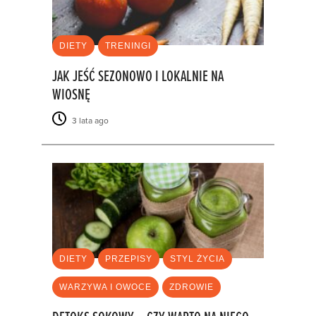
DIETY
TRENINGI
JAK JEŚĆ SEZONOWO I LOKALNIE NA
WIOSNĘ
3 lata ago
DIETY
PRZEPISY
STYL ŻYCIA
WARZYWA I OWOCE
ZDROWIE