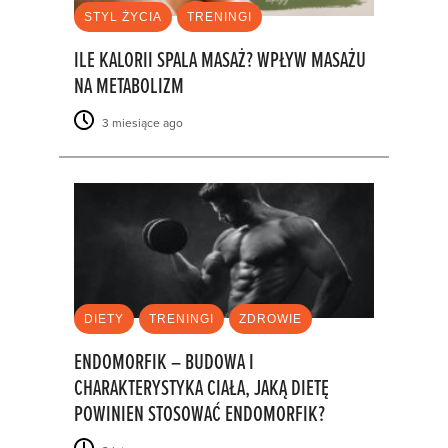
STYL ŻYCIA
TRENINGI
ILE KALORII SPALA MASAŻ? WPŁYW MASAŻU
NA METABOLIZM
3 miesiące ago
DIETY
TRENINGI
ZDROWIE
ENDOMORFIK – BUDOWA I
CHARAKTERYSTYKA CIAŁA, JAKĄ DIETĘ
POWINIEN STOSOWAĆ ENDOMORFIK?