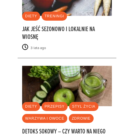
DIETY
TRENINGI
JAK JEŚĆ SEZONOWO I LOKALNIE NA
WIOSNĘ
3 lata ago
DIETY
PRZEPISY
STYL ŻYCIA
WARZYWA I OWOCE
ZDROWIE
DETOKS SOKOWY – CZY WARTO NA NIEGO