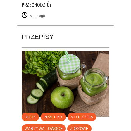
PRZECHODZIĆ?
3 lata ago
PRZEPISY
DIETY
PRZEPISY
STYL ŻYCIA
WARZYWA I OWOCE
ZDROWIE