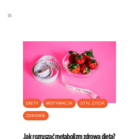
DIETY
MOTYWACJA
STYL ŻYCIA
ZDROWIE
Jak rozruszać metabolizm zdrową dietą?